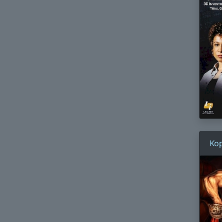
Ко
Ле