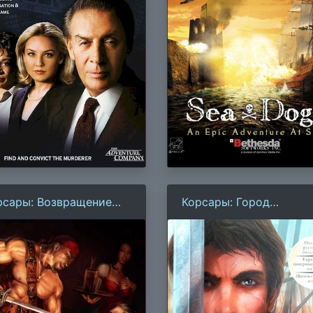
рсары: Возвращение
Корсары: Город
генды
потерянных кораблей