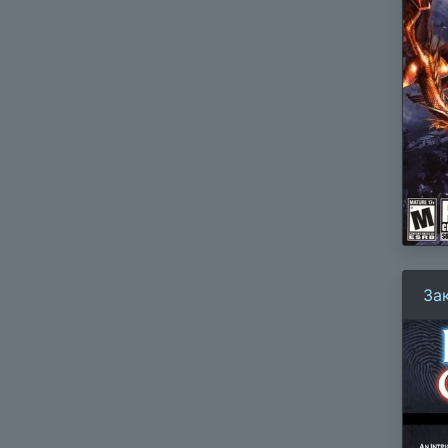
За
за