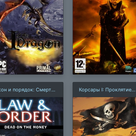
кон и порядок: Смерть
Корсары I: Проклятие
 деньги
дальних морей