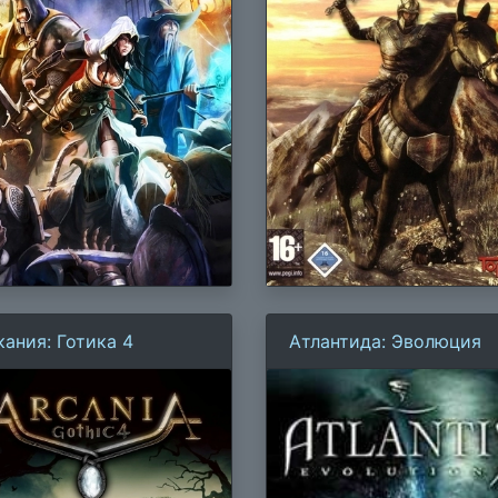
кания: Готика 4
Атлантида: Эволюция