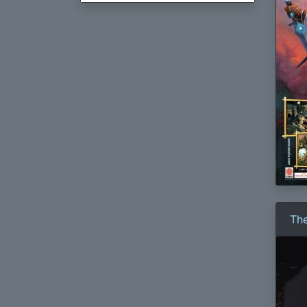
The
Mo