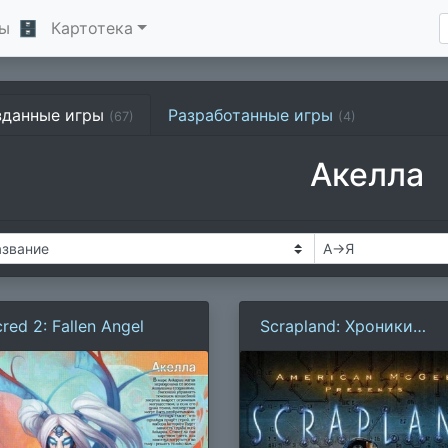
ы
🗄
Картотека
зданные игры
Разработанные игры
(67)
(4)
Акелла
red 2: Fallen Angel
Scrapland: Хроники
Химеры