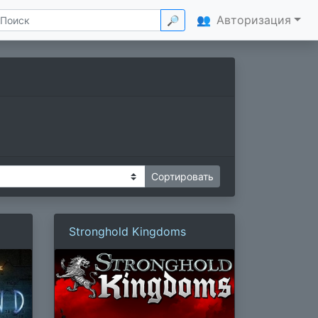
👥
Авторизация
🔎
Stronghold Kingdoms