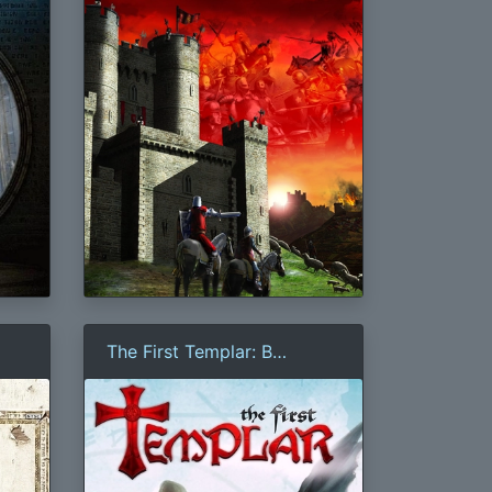
The First Templar: В
поисках Святого Грааля