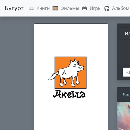
Бугурт
📖
Книги
🎞
Фильмы
🎮
Игры
🎧
Альбом
И
Sac