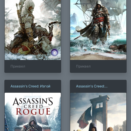
Приквел
Приквел
Assassin's Creed: Изгой
Assassin's Creed:
Единство