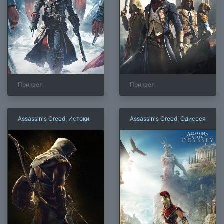
Приквел
Приквел
Assassin's Creed: Истоки
Assassin's Creed: Одиссея